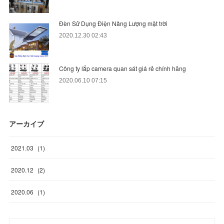
Đèn Sử Dụng Điện Năng Lượng mặt trời
2020.12.30 02:43
Công ty lắp camera quan sát giá rẻ chính hãng
2020.06.10 07:15
アーカイブ
2021
.
03
(
1
)
2020
.
12
(
2
)
2020
.
06
(
1
)